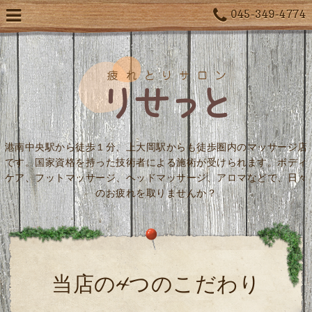
045-349-4774
港南中央駅から徒歩１分、上大岡駅からも徒歩圏内のマッサージ店
です。国家資格を持った技術者による施術が受けられます。ボディ
ケア、フットマッサージ、ヘッドマッサージ、アロマなどで、日々
のお疲れを取りませんか？
当店の4つのこだわり