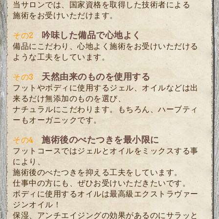
当サロンでは、国家資格を取得した技術者による
施術をお受けいただけます。
吟味した備品で心地よく
その2
備品にこだわり、心地よく施術をお受けいただける
ような工夫をしています。
天然由来のものを使用する
その3
フットやボディに使用するジェル、オイルなどは出
来るだけ無添加のものを選び、
ナチュラルにこだわります。もちろん、ハーブティ
ーもオーガニックです。
施術後のべたつきを最小限に
その4
フットコースではジェルとオイルをミックスする事
により、
施術後のべたつきを抑える工夫をしています。
仕事中の方にも、ぜひお受けいただきたいです。
ボディに使用するオイルは最高級エクストラヴァー
ジンオイル！
保湿、アンチエイジングの効果があるのにサラッと