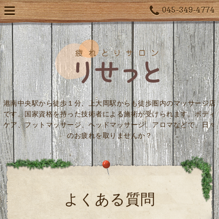
045-349-4774
港南中央駅から徒歩１分、上大岡駅からも徒歩圏内のマッサージ店
です。国家資格を持った技術者による施術が受けられます。ボディ
ケア、フットマッサージ、ヘッドマッサージ、アロマなどで、日々
のお疲れを取りませんか？
よくある質問