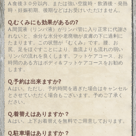
A.食後３０分以内、または強い空腹時・飲酒後・発熱
時・妊娠初期、後期などはお受けいただけません。
Q.
むくみにも効果があるの?
A.間質液（リンパ液）がリンパ管に入り正常に代謝さ
れないと、余分な水分や老廃物が皮膚の下に過剰に
たまります。この状態が『むくみ』です。腰、お
尻、足をほぐすことにより、血流よりも流れの弱い
リンパの流れを良くします。
フットケアコース、お
時間のある方はボディ＆フットケアコースをお勧め
します。
Q.
予約は出来ますか?
A.はい。ただし、予約時間を過ぎた場合はキャンセル
とさせていただく場合もございます。予めご了承く
ださい。
Q.
着替えはありますか？
A.はい。上下お着替えを無料でご用意しております。
Q.
駐車場はありますか？