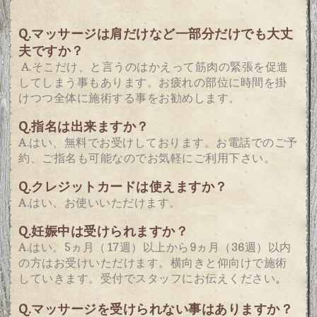
Q.マッサージは肩だけなど一部分だけでも大丈
夫ですか？
A.そこだけ、と言うのはかえって筋肉の緊張を促
進
してしまう事もあります。
お疲れの部位に時間を掛
けつつ
全体に施術する事をお勧めします。
Q.
指名は出来ますか？
A.はい、無料でお受けしております。
お電話でのご予
約、ご指名も可能なのでお気軽にご利用下さい。
Q.
クレジットカードは使えますか？
A.はい、お使いいただけます。
Q.
妊娠中は受けられますか？
A.はい。5ヵ月（17週）以上から9ヵ月（36週）以内
の方はお受けいただけます。
横向きと仰向けで施術
していきます。受付でスタッフにお伝えください
。
Q.
マッサージを受けられない事はありますか？