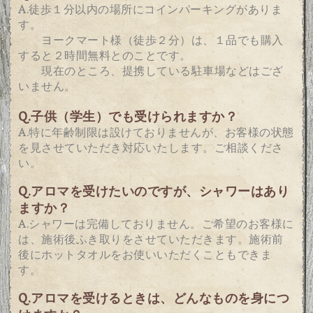
A.徒歩１分以内の場所にコインパーキングがありま
す。
ヨークマート様（徒歩２分）は、１品でも購入
すると２時間無料とのことです。
現在のところ、提携している駐車場などはござ
いません。
Q.
子供（学生）でも受けられますか？
A.特に年齢制限は設けておりませんが、お客様の状態
を見させていただき対応いたします。ご相談くださ
い。
Q.アロマを受けたいのですが、シャワーはあり
ますか？
A.シャワーは完備しておりません。ご希望のお客様に
は、施術後ふき取りを
させていただきます。施術前
後にホットタオルをお使いいただくこともできま
す。
Q.アロマを受けるときは、どんなものを身につ