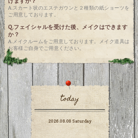
けますか？
A.スカート状のエステガウンと２種類の紙ショーツを
ご用意しております。
Q.フェイシャルを受けた後、メイクはできます
か？
A.メイクルームをご用意しております。メイク道具は
お客様ご自身でご用意ください。
today
2026.08.08 Saturday