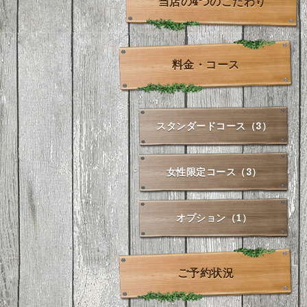
当店の4つのこだわり
料金・コース
スタンダードコース（3）
女性限定コース（3）
オプション（1）
ご予約状況