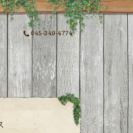
045-349-4774
ス