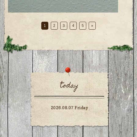
1
2
3
4
5
»
today
2026.08.07 Friday