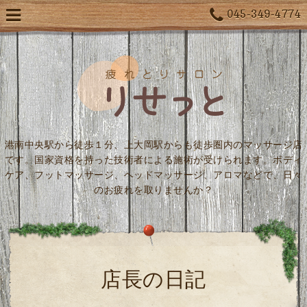
045-349-4774
港南中央駅から徒歩１分、上大岡駅からも徒歩圏内のマッサージ店
です。国家資格を持った技術者による施術が受けられます。ボディ
ケア、フットマッサージ、ヘッドマッサージ、アロマなどで、日々
のお疲れを取りませんか？
店長の日記