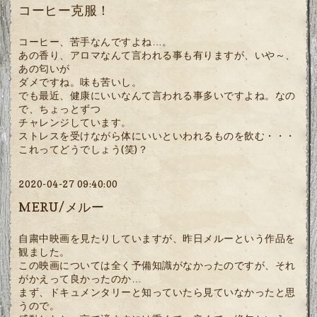
コーヒー克服！
コーヒー、苦手なんですよね…。
あの香り、アロマなんて言われる事も有りますが、いや～、
あの匂いが
ダメですね。味も苦いし。
でも最近、健康にいいなんて言われる事多いですよね。なの
で、ちょっとずつ
チャレンジしています。
ストレスを受けながら体にいいといわれるものを飲む・・・
これってどうでしょう(笑)？
2020-04-27 09:40:00
MERU/メルー
自粛中映画を見たりしていますが、昨日メルーという作品を
観ました。
この映画については全く予備知識がなかったのですが、それ
がかえって良かったのか…
まず、ドキュメンタリーと知っていたら見ていなかったと思
うので。