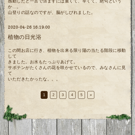
感動したと一言で済ますには重くて、辛くて、絶句という
か…。
山登りの話なのですが、脳がしびれました。
2020-04-26 16:19:00
植物の日光浴
この間お店に行き、植物を出来る限り陽の当たる階段に移動
して
きました。お水もたっぷりあげて。
サボテンがたくさんの花を咲かせているので、みなさんに見
て
いただきたかったな。。。
1
2
3
4
5
»