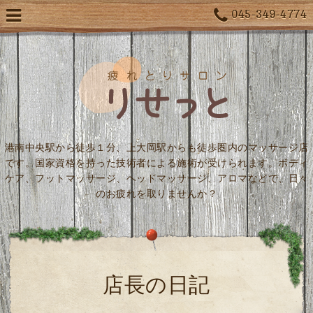
045-349-4774
港南中央駅から徒歩１分、上大岡駅からも徒歩圏内のマッサージ店
です。国家資格を持った技術者による施術が受けられます。ボディ
ケア、フットマッサージ、ヘッドマッサージ、アロマなどで、日々
のお疲れを取りませんか？
店長の日記