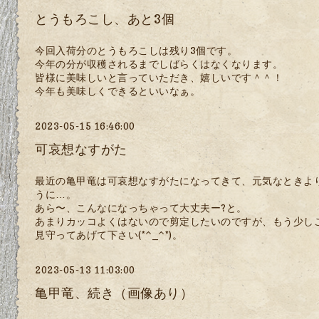
とうもろこし、あと3個
今回入荷分のとうもろこしは残り3個です。
今年の分が収穫されるまでしばらくはなくなります。
皆様に美味しいと言っていただき、嬉しいです＾＾！
今年も美味しくできるといいなぁ。
2023-05-15 16:46:00
可哀想なすがた
最近の亀甲竜は可哀想なすがたになってきて、元気なときよ
うに…。
あら〜、こんなになっちゃって大丈夫ー?と。
あまりカッコよくはないので剪定したいのですが、もう少し
見守ってあげて下さい(*^_^*)。
2023-05-13 11:03:00
亀甲竜、続き（画像あり）