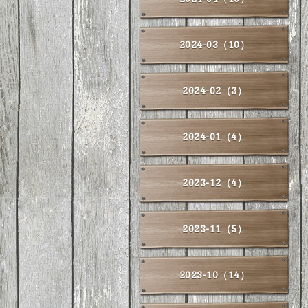
2024-03（10）
2024-02（3）
2024-01（4）
2023-12（4）
2023-11（5）
2023-10（14）