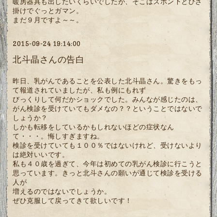
暖房器具も出したいくらいでしたが、そこはズボン下とひざ
掛けでぐっとガマン。
まだ９月ですよ～～。
2015-09-24 19:14:00
北斗晶さんの告白
昨日、乳がんであることを公表した北斗晶さん。驚きをもっ
て報道されていましたが、私も例にもれず
びっくりして何だかショックでした。みんなが感じたのは、
がん検診を受けていてもダメなの？？ということではないで
しょうか？
しかも転移をしているかもしれないほどの症状なん
て・・・。悔しすぎますね。
検診を受けていても１００％ではないけれど、受けないより
は絶対いいです。
私も４０歳を過ぎて、今年は初めての乳がん検診に行こうと
思っています。きっと北斗さんの願いが通じて検診を受ける
人が
増えるのではないでしょうか。
ぜひ克服して戻ってきて欲しいです！