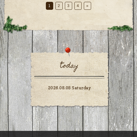
1
2
3
4
»
today
2026.08.08 Saturday