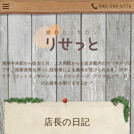
045-349-4774
港南中央駅から徒歩１分、上大岡駅からも徒歩圏内のマッサージ店
です。国家資格を持った技術者による施術が受けられます。ボディ
ケア、フットマッサージ、ヘッドマッサージ、アロマなどで、日々
のお疲れを取りませんか？
店長の日記