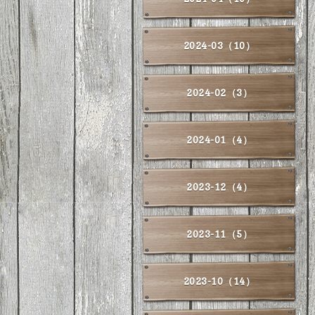
2024-03（10）
2024-02（3）
2024-01（4）
2023-12（4）
2023-11（5）
2023-10（14）