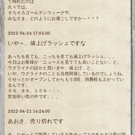
て晴れたのは
久々では。
そろそろゴールデンウィーク💛。
みなさま、どのようにお過ごしですか～＾＾？
2022-04-24 17:05:00
いや～、値上げラッシュですな
あっちを見ても、こっちを見ても値上げラッシュ。。。
今日はお客様が「ニュースを見てても良いことない」と。
ウクライナの話かと思いきや、値上げ、と。
いや、ウクライナのことも当然関係しているのでしょうね。
りせっとがオープンしてからもう3回、消費税も上がってい
るんです。
５％、８％、１０％・・・。
世知辛い世の中です。。。
2022-04-21 14:24:00
あおさ、売り切れです
今、りせっとで販売しているお魚チップスのあおさは売り切