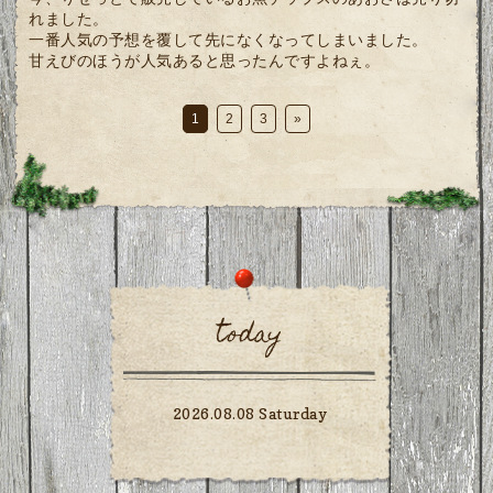
れました。
一番人気の予想を覆して先になくなってしまいました。
甘えびのほうが人気あると思ったんですよねぇ。
1
2
3
»
today
2026.08.08 Saturday