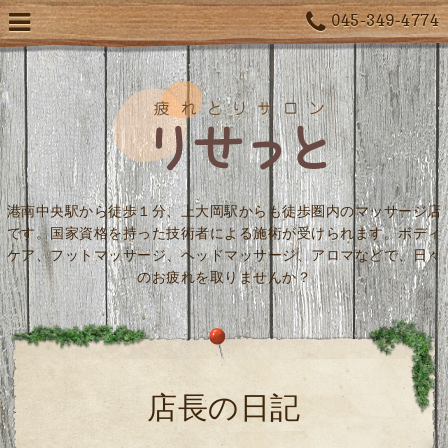
045-349-4774
港南中央駅から徒歩１分、上大岡駅からも徒歩圏内のマッサージ店
です。国家資格を持った技術者による施術が受けられます。ボディ
ケア、フットマッサージ、ヘッドマッサージ、アロマなどで、日々
のお疲れを取りませんか？
店長の日記