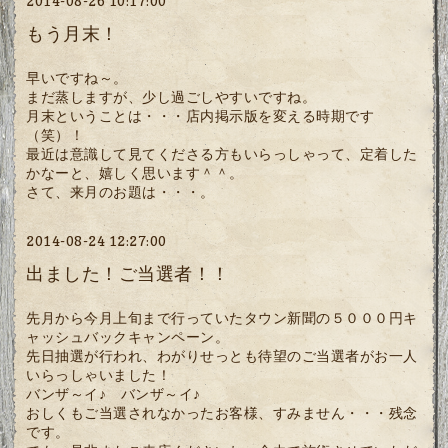
2014-08-26 10:17:00
もう月末！
早いですね～。
まだ蒸しますが、少し過ごしやすいですね。
月末ということは・・・店内掲示版を変える時期です
（笑）！
最近は意識して見てくださる方もいらっしゃって、定着した
かなーと、嬉しく思います＾＾。
さて、来月のお題は・・・。
2014-08-24 12:27:00
出ました！ご当選者！！
先月から今月上旬まで行っていたタウン新聞の５０００円キ
ャッシュバックキャンペーン。
先日抽選が行われ、わがりせっとも待望のご当選者がお一人
いらっしゃいました！
バンザ～イ♪ バンザ～イ♪
おしくもご当選されなかったお客様、すみません・・・残念
です。