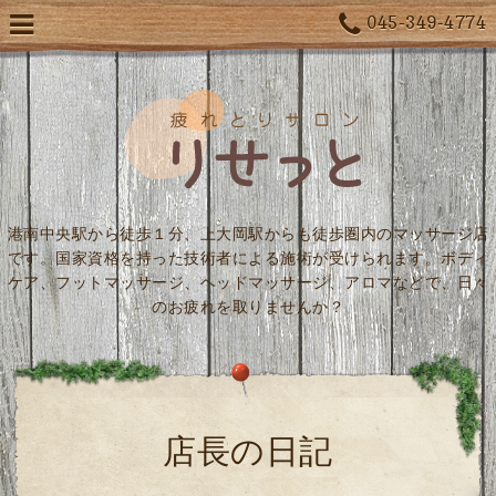
045-349-4774
港南中央駅から徒歩１分、上大岡駅からも徒歩圏内のマッサージ店
です。国家資格を持った技術者による施術が受けられます。ボディ
ケア、フットマッサージ、ヘッドマッサージ、アロマなどで、日々
のお疲れを取りませんか？
店長の日記