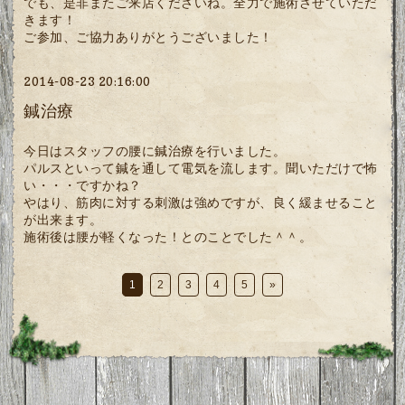
でも、是非またご来店くださいね。全力で施術させていただ
きます！
ご参加、ご協力ありがとうございました！
2014-08-23 20:16:00
鍼治療
今日はスタッフの腰に鍼治療を行いました。
パルスといって鍼を通して電気を流します。聞いただけで怖
い・・・ですかね？
やはり、筋肉に対する刺激は強めですが、良く緩ませること
が出来ます。
施術後は腰が軽くなった！とのことでした＾＾。
1
2
3
4
5
»