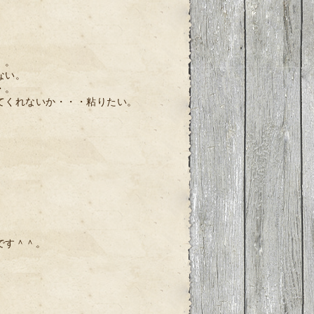
）。
ない。
・。
てくれないか・・・粘りたい。
です＾＾。