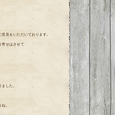
ご意見をいただいております。
。
り寄せはさせて
りました。
。
うね。