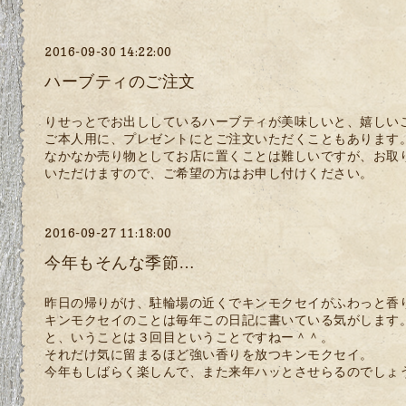
2016-09-30 14:22:00
ハーブティのご注文
りせっとでお出ししているハーブティが美味しいと、嬉しい
ご本人用に、プレゼントにとご注文いただくこともあります
なかなか売り物としてお店に置くことは難しいですが、お取
いただけますので、ご希望の方はお申し付けください。
2016-09-27 11:18:00
今年もそんな季節…
昨日の帰りがけ、駐輪場の近くでキンモクセイがふわっと香
キンモクセイのことは毎年この日記に書いている気がします
と、いうことは３回目ということですねー＾＾。
それだけ気に留まるほど強い香りを放つキンモクセイ。
今年もしばらく楽しんで、また来年ハッとさせらるのでしょ