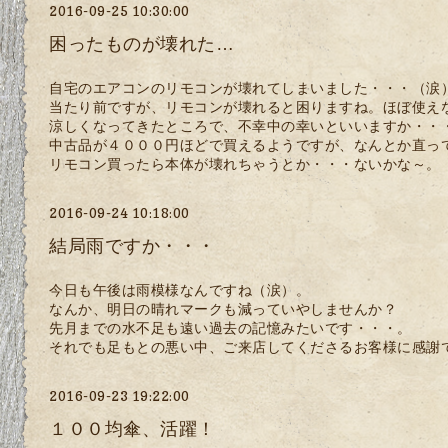
2016-09-25 10:30:00
困ったものが壊れた…
自宅のエアコンのリモコンが壊れてしまいました・・・（涙
当たり前ですが、リモコンが壊れると困りますね。ほぼ使え
涼しくなってきたところで、不幸中の幸いといいますか・・
中古品が４０００円ほどで買えるようですが、なんとか直っ
リモコン買ったら本体が壊れちゃうとか・・・ないかな～。
2016-09-24 10:18:00
結局雨ですか・・・
今日も午後は雨模様なんですね（涙）。
なんか、明日の晴れマークも減っていやしませんか？
先月までの水不足も遠い過去の記憶みたいです・・・。
それでも足もとの悪い中、ご来店してくださるお客様に感謝
2016-09-23 19:22:00
１００均傘、活躍！