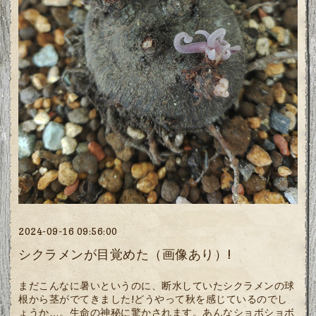
2024-09-16 09:56:00
シクラメンが目覚めた（画像あり）!
まだこんなに暑いというのに、断水していたシクラメンの球
根から茎がでてきました!どうやって秋を感じているのでし
ょうか…。生命の神秘に驚かされます。あんなショボショボ