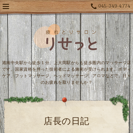
045-349-4774
港南中央駅から徒歩１分、上大岡駅からも徒歩圏内のマッサージ店
です。国家資格を持った技術者による施術が受けられます。ボディ
ケア、フットマッサージ、ヘッドマッサージ、アロマなどで、日々
のお疲れを取りませんか？
店長の日記