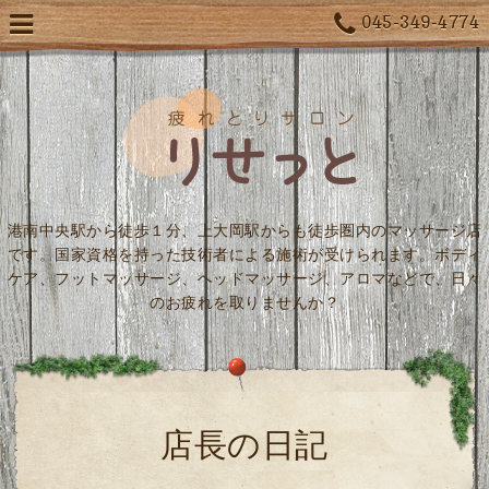
045-349-4774
港南中央駅から徒歩１分、上大岡駅からも徒歩圏内のマッサージ店
です。国家資格を持った技術者による施術が受けられます。ボディ
ケア、フットマッサージ、ヘッドマッサージ、アロマなどで、日々
のお疲れを取りませんか？
店長の日記