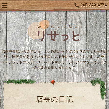
045-349-4774
港南中央駅から徒歩１分、上大岡駅からも徒歩圏内のマッサージ店
です。国家資格を持った技術者による施術が受けられます。ボディ
ケア、フットマッサージ、ヘッドマッサージ、アロマなどで、日々
のお疲れを取りませんか？
店長の日記