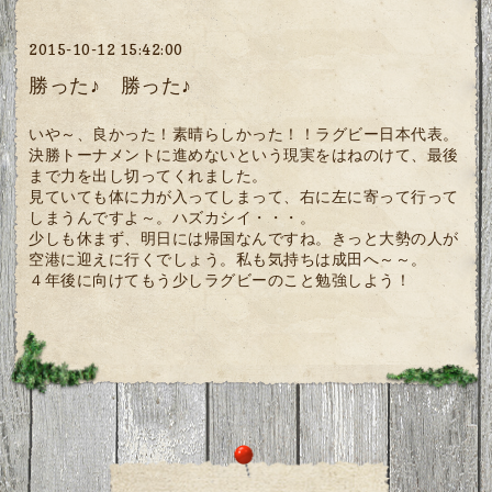
2015-10-12 15:42:00
勝った♪ 勝った♪
いや～、良かった！素晴らしかった！！ラグビー日本代表。
決勝トーナメントに進めないという現実をはねのけて、最後
まで力を出し切ってくれました。
見ていても体に力が入ってしまって、右に左に寄って行って
しまうんですよ～。ハズカシイ・・・。
少しも休まず、明日には帰国なんですね。きっと大勢の人が
空港に迎えに行くでしょう。私も気持ちは成田へ～～。
４年後に向けてもう少しラグビーのこと勉強しよう！