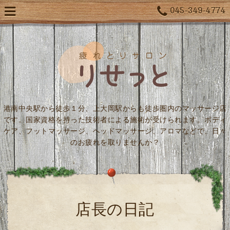
045-349-4774
港南中央駅から徒歩１分、上大岡駅からも徒歩圏内のマッサージ店
です。国家資格を持った技術者による施術が受けられます。ボディ
ケア、フットマッサージ、ヘッドマッサージ、アロマなどで、日々
のお疲れを取りませんか？
店長の日記