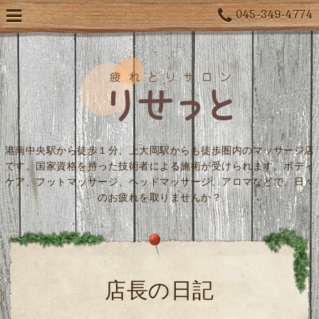
045-349-4774
港南中央駅から徒歩１分、上大岡駅からも徒歩圏内のマッサージ店
です。国家資格を持った技術者による施術が受けられます。ボディ
ケア、フットマッサージ、ヘッドマッサージ、アロマなどで、日々
のお疲れを取りませんか？
店長の日記