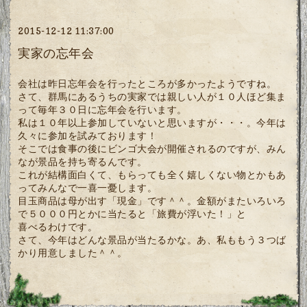
2015-12-12 11:37:00
実家の忘年会
会社は昨日忘年会を行ったところが多かったようですね。
さて、群馬にあるうちの実家では親しい人が１０人ほど集ま
って毎年３０日に忘年会を行います。
私は１０年以上参加していないと思いますが・・・。今年は
久々に参加を試みております！
そこでは食事の後にビンゴ大会が開催されるのですが、みん
なが景品を持ち寄るんです。
これが結構面白くて、もらっても全く嬉しくない物とかもあ
ってみんなで一喜一憂します。
目玉商品は母が出す「現金」です＾＾。金額がまたいろいろ
で５０００円とかに当たると「旅費が浮いた！」と
喜べるわけです。
さて、今年はどんな景品が当たるかな。あ、私ももう３つば
かり用意しました＾＾。