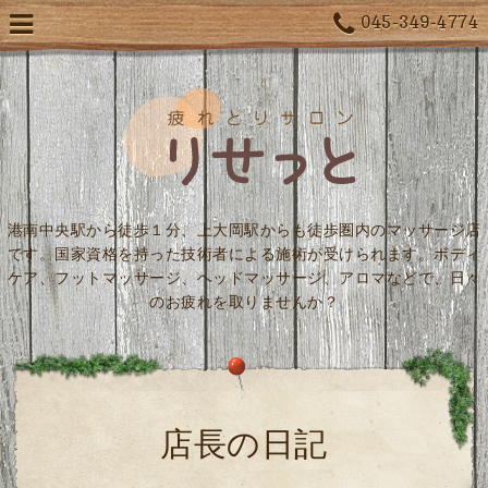
045-349-4774
港南中央駅から徒歩１分、上大岡駅からも徒歩圏内のマッサージ店
です。国家資格を持った技術者による施術が受けられます。ボディ
ケア、フットマッサージ、ヘッドマッサージ、アロマなどで、日々
のお疲れを取りませんか？
店長の日記