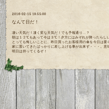
2016-02-15 19:55:00
なんて日だ！
凄い天気だ！凄く変な天気だ！でも予報通り…？
朝は１２℃もあって今は３℃！夕方にはみぞれが降ったらし
とっても悔しいことに、昨日買ったお客様用の傘を今日は要
家に置いてきたばっかりに差し上げる事が出来ず・・・。意
明日は持ってくるぞ！