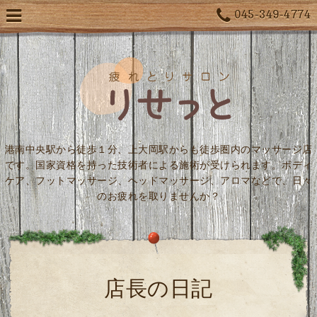
045-349-4774
港南中央駅から徒歩１分、上大岡駅からも徒歩圏内のマッサージ店
です。国家資格を持った技術者による施術が受けられます。ボディ
ケア、フットマッサージ、ヘッドマッサージ、アロマなどで、日々
のお疲れを取りませんか？
店長の日記