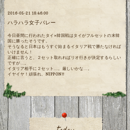
2016-05-21 18:46:00
ハラハラ女子バレー
今日昼間に行われたタイ×韓国戦はタイがフルセットの末韓
国に勝ったそうです。
そうなると日本はもうすぐ始まるイタリア戦で勝たなければ
いけません！
正確に言うと、２セット取れればリオ行きが決定するらしい
ですが…。
イタリア相手に２セット…。厳しいかな…。
イヤイヤ！頑張れ、NIPPON!!