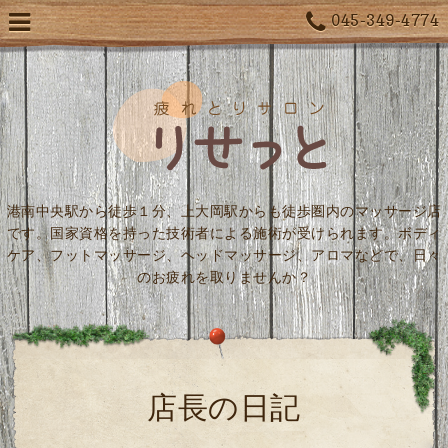
045-349-4774
港南中央駅から徒歩１分、上大岡駅からも徒歩圏内のマッサージ店
です。国家資格を持った技術者による施術が受けられます。ボディ
ケア、フットマッサージ、ヘッドマッサージ、アロマなどで、日々
のお疲れを取りませんか？
店長の日記