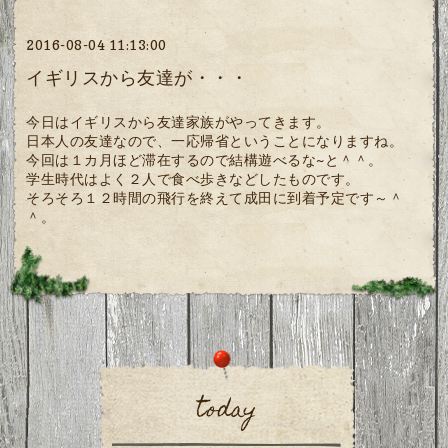
2016-08-04 11:13:00
イギリスから友達が・・・
今日はイギリスから友達家族がやってきます。
日本人の友達なので、一応帰省ということになりますね。
今回は１カ月ほど滞在するので結構遊べるな~と＾＾。
学生時代はよく２人で食べ歩きなどしたものです。
そろそろ１２時間の飛行を終えて成田に到着予定です～＾
＾。
today