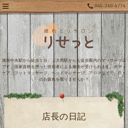
045-349-4774
港南中央駅から徒歩１分、上大岡駅からも徒歩圏内のマッサージ店
です。国家資格を持った技術者による施術が受けられます。ボディ
ケア、フットマッサージ、ヘッドマッサージ、アロマなどで、日々
のお疲れを取りませんか？
店長の日記