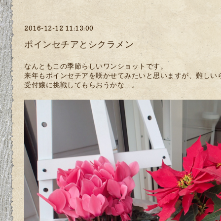
2016-12-12 11:13:00
ポインセチアとシクラメン
なんともこの季節らしいワンショットです。
来年もポインセチアを咲かせてみたいと思いますが、難しい
受付嬢に挑戦してもらおうかな…。