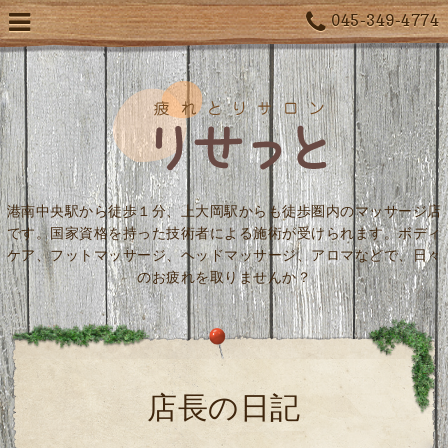
045-349-4774
港南中央駅から徒歩１分、上大岡駅からも徒歩圏内のマッサージ店
です。国家資格を持った技術者による施術が受けられます。ボディ
ケア、フットマッサージ、ヘッドマッサージ、アロマなどで、日々
のお疲れを取りませんか？
店長の日記