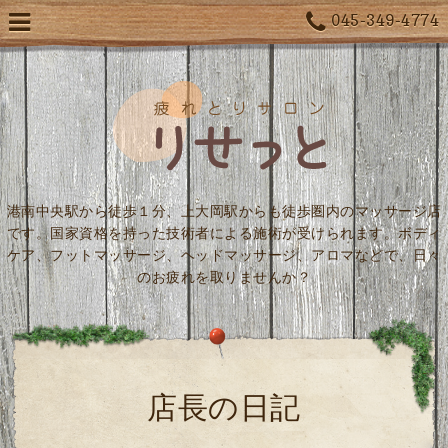
045-349-4774
港南中央駅から徒歩１分、上大岡駅からも徒歩圏内のマッサージ店
です。国家資格を持った技術者による施術が受けられます。ボディ
ケア、フットマッサージ、ヘッドマッサージ、アロマなどで、日々
のお疲れを取りませんか？
店長の日記