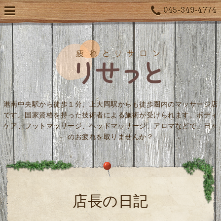
045-349-4774
港南中央駅から徒歩１分、上大岡駅からも徒歩圏内のマッサージ店
です。国家資格を持った技術者による施術が受けられます。ボディ
ケア、フットマッサージ、ヘッドマッサージ、アロマなどで、日々
のお疲れを取りませんか？
店長の日記