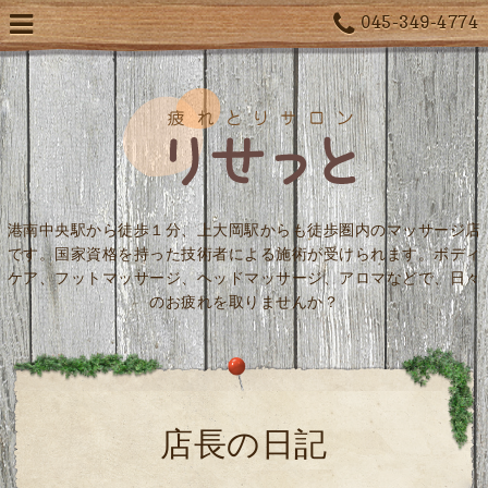
045-349-4774
港南中央駅から徒歩１分、上大岡駅からも徒歩圏内のマッサージ店
です。国家資格を持った技術者による施術が受けられます。ボディ
ケア、フットマッサージ、ヘッドマッサージ、アロマなどで、日々
のお疲れを取りませんか？
店長の日記