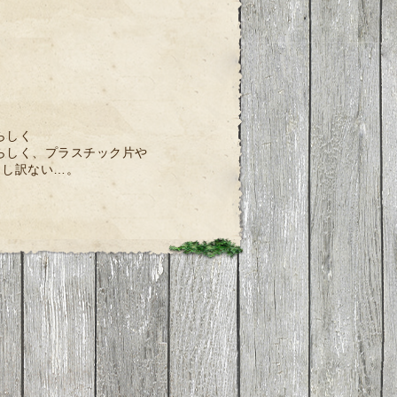
らしく
らしく、プラスチック片や
申し訳ない…。