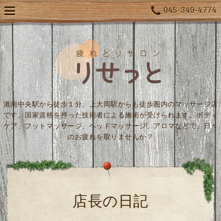
045-349-4774
港南中央駅から徒歩１分、上大岡駅からも徒歩圏内のマッサージ店
です。国家資格を持った技術者による施術が受けられます。ボディ
ケア、フットマッサージ、ヘッドマッサージ、アロマなどで、日々
のお疲れを取りませんか？
店長の日記