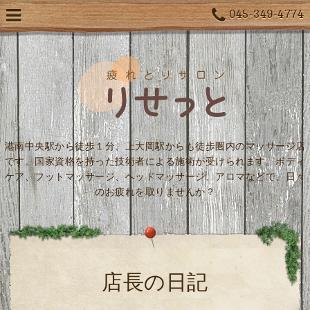
045-349-4774
港南中央駅から徒歩１分、上大岡駅からも徒歩圏内のマッサージ店
です。国家資格を持った技術者による施術が受けられます。ボディ
ケア、フットマッサージ、ヘッドマッサージ、アロマなどで、日々
のお疲れを取りませんか？
店長の日記