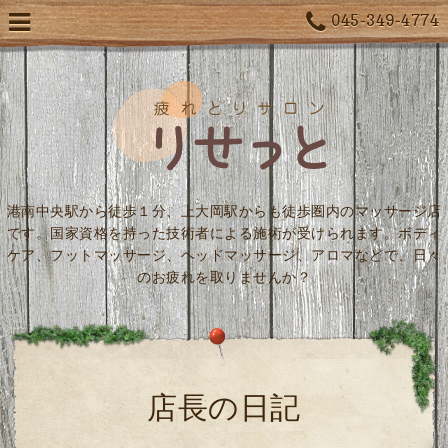
045-349-4774
港南中央駅から徒歩１分、上大岡駅からも徒歩圏内のマッサージ店
です。国家資格を持った技術者による施術が受けられます。ボディ
ケア、フットマッサージ、ヘッドマッサージ、アロマなどで、日々
のお疲れを取りませんか？
店長の日記