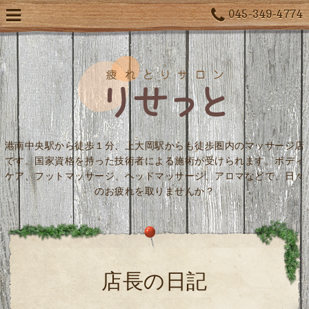
045-349-4774
港南中央駅から徒歩１分、上大岡駅からも徒歩圏内のマッサージ店
です。国家資格を持った技術者による施術が受けられます。ボディ
ケア、フットマッサージ、ヘッドマッサージ、アロマなどで、日々
のお疲れを取りませんか？
店長の日記