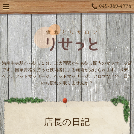
045-349-4774
港南中央駅から徒歩１分、上大岡駅からも徒歩圏内のマッサージ店
です。国家資格を持った技術者による施術が受けられます。ボディ
ケア、フットマッサージ、ヘッドマッサージ、アロマなどで、日々
のお疲れを取りませんか？
店長の日記