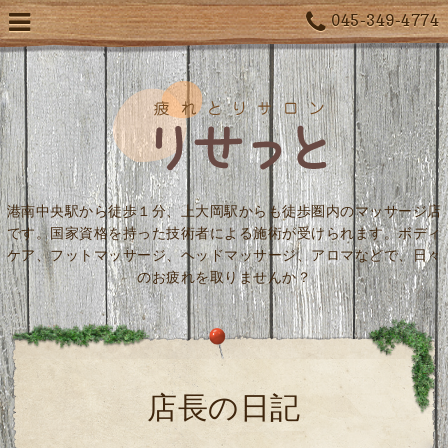
045-349-4774
港南中央駅から徒歩１分、上大岡駅からも徒歩圏内のマッサージ店
です。国家資格を持った技術者による施術が受けられます。ボディ
ケア、フットマッサージ、ヘッドマッサージ、アロマなどで、日々
のお疲れを取りませんか？
店長の日記