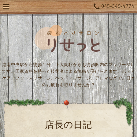
045-349-4774
港南中央駅から徒歩１分、上大岡駅からも徒歩圏内のマッサージ店
です。国家資格を持った技術者による施術が受けられます。ボディ
ケア、フットマッサージ、ヘッドマッサージ、アロマなどで、日々
のお疲れを取りませんか？
店長の日記