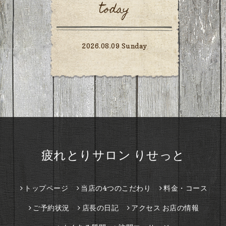
today
2026.08.09 Sunday
疲れとりサロン りせっと
トップページ
当店の4つのこだわり
料金・コース
ご予約状況
店長の日記
アクセス お店の情報