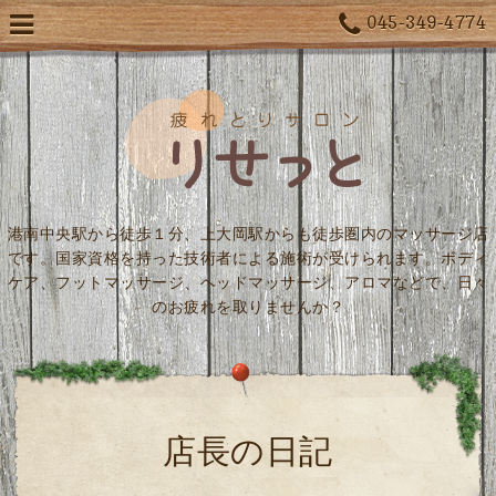
045-349-4774
港南中央駅から徒歩１分、上大岡駅からも徒歩圏内のマッサージ店
です。国家資格を持った技術者による施術が受けられます。ボディ
ケア、フットマッサージ、ヘッドマッサージ、アロマなどで、日々
のお疲れを取りませんか？
店長の日記