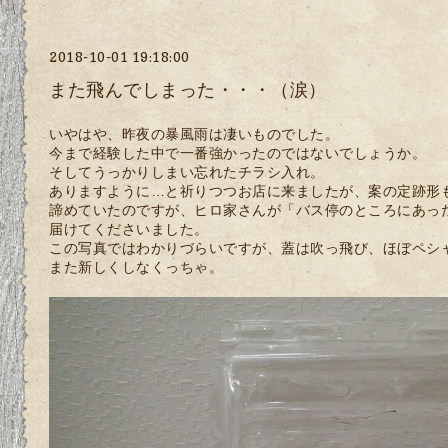
2018-10-01 19:18:00
また飛んでしまった・・・（涙）
いやはや、昨夜の暴風雨は凄いものでした。
今まで経験した中で一番強かったのではないでしょうか。
そしてうっかりしまい忘れたチラシ入れ。
ありますように…と祈りつつお店に来ましたが、案の定跡形
諦めていたのですが、ヒロ家さんが「バス停のところにあっ
届けてくださいました。
この写真ではわかりづらいですが、蓋は吹っ飛び、ほぼペシ
また新しくしなくっちゃ。