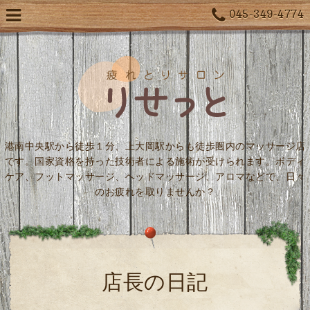
045-349-4774
港南中央駅から徒歩１分、上大岡駅からも徒歩圏内のマッサージ店
です。国家資格を持った技術者による施術が受けられます。ボディ
ケア、フットマッサージ、ヘッドマッサージ、アロマなどで、日々
のお疲れを取りませんか？
店長の日記