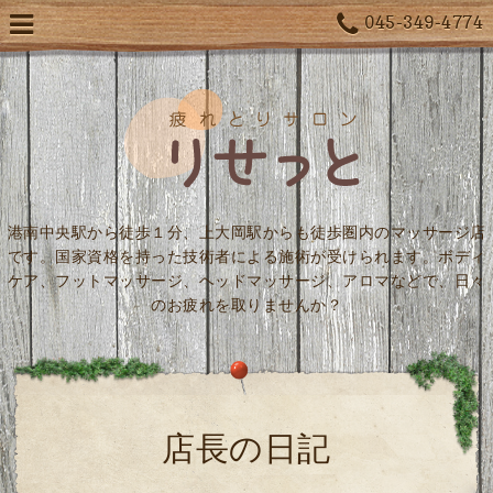
045-349-4774
港南中央駅から徒歩１分、上大岡駅からも徒歩圏内のマッサージ店
です。国家資格を持った技術者による施術が受けられます。ボディ
ケア、フットマッサージ、ヘッドマッサージ、アロマなどで、日々
のお疲れを取りませんか？
店長の日記