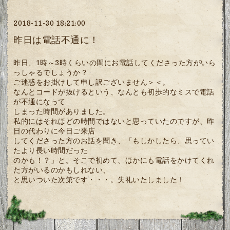
2018-11-30 18:21:00
昨日は電話不通に！
昨日、1時～3時くらいの間にお電話してくださった方がいら
っしゃるでしょうか？
ご迷惑をお掛けして申し訳ございません＞＜。
なんとコードが抜けるという、なんとも初歩的なミスで電話
が不通になって
しまった時間がありました。
私的にはそれほどの時間ではないと思っていたのですが、昨
日の代わりに今日ご来店
してくださった方のお話を聞き、「もしかしたら、思ってい
たより長い時間だった
のかも！？」と。そこで初めて、ほかにも電話をかけてくれ
た方がいるのかもしれない、
と思いついた次第です・・・。失礼いたしました！