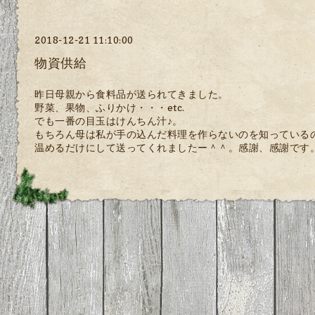
2018-12-21 11:10:00
物資供給
昨日母親から食料品が送られてきました。
野菜、果物、ふりかけ・・・etc.
でも一番の目玉はけんちん汁♪。
もちろん母は私が手の込んだ料理を作らないのを知っている
温めるだけにして送ってくれましたー＾＾。感謝、感謝です