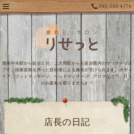
045-349-4774
港南中央駅から徒歩１分、上大岡駅からも徒歩圏内のマッサージ店
です。国家資格を持った技術者による施術が受けられます。ボディ
ケア、フットマッサージ、ヘッドマッサージ、アロマなどで、日々
のお疲れを取りませんか？
店長の日記