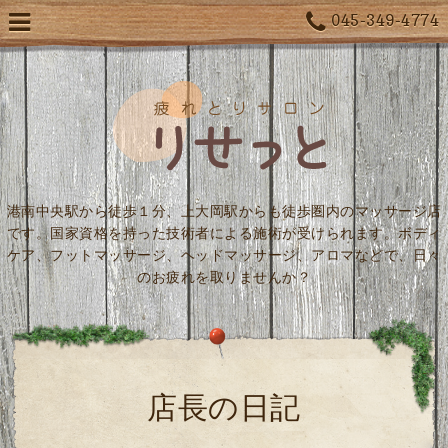
045-349-4774
港南中央駅から徒歩１分、上大岡駅からも徒歩圏内のマッサージ店
です。国家資格を持った技術者による施術が受けられます。ボディ
ケア、フットマッサージ、ヘッドマッサージ、アロマなどで、日々
のお疲れを取りませんか？
店長の日記