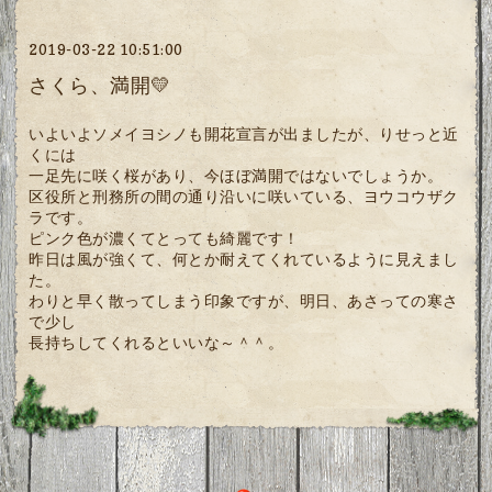
2019-03-22 10:51:00
さくら、満開💛
いよいよソメイヨシノも開花宣言が出ましたが、りせっと近
くには
一足先に咲く桜があり、今ほぼ満開ではないでしょうか。
区役所と刑務所の間の通り沿いに咲いている、ヨウコウザク
ラです。
ピンク色が濃くてとっても綺麗です！
昨日は風が強くて、何とか耐えてくれているように見えまし
た。
わりと早く散ってしまう印象ですが、明日、あさっての寒さ
で少し
長持ちしてくれるといいな～＾＾。