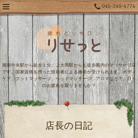
045-349-4774
港南中央駅から徒歩１分、上大岡駅からも徒歩圏内のマッサージ店
です。国家資格を持った技術者による施術が受けられます。ボディ
ケア、フットマッサージ、ヘッドマッサージ、アロマなどで、日々
のお疲れを取りませんか？
店長の日記