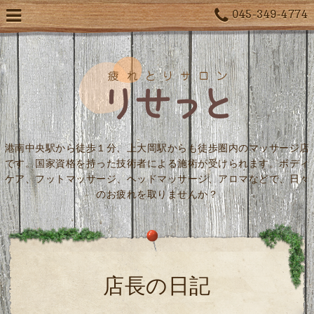
045-349-4774
港南中央駅から徒歩１分、上大岡駅からも徒歩圏内のマッサージ店
です。国家資格を持った技術者による施術が受けられます。ボディ
ケア、フットマッサージ、ヘッドマッサージ、アロマなどで、日々
のお疲れを取りませんか？
店長の日記