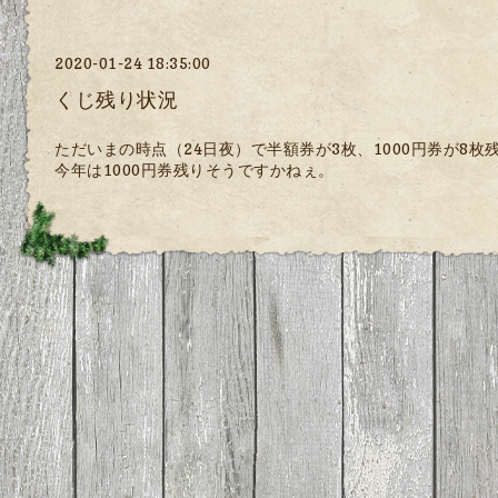
2020-01-24 18:35:00
くじ残り状況
ただいまの時点（24日夜）で半額券が3枚、1000円券が8枚
今年は1000円券残りそうですかねぇ。