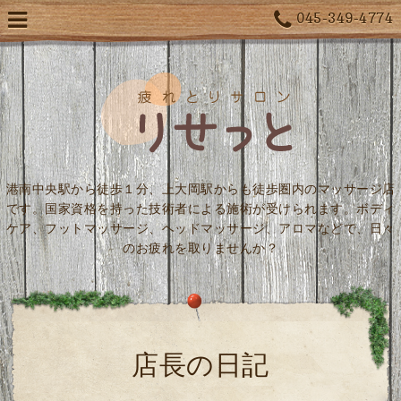
045-349-4774
港南中央駅から徒歩１分、上大岡駅からも徒歩圏内のマッサージ店
です。国家資格を持った技術者による施術が受けられます。ボディ
ケア、フットマッサージ、ヘッドマッサージ、アロマなどで、日々
のお疲れを取りませんか？
店長の日記