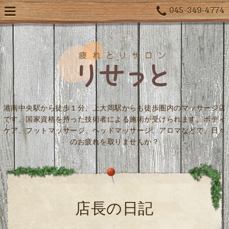
045-349-4774
港南中央駅から徒歩１分、上大岡駅からも徒歩圏内のマッサージ店
です。国家資格を持った技術者による施術が受けられます。ボディ
ケア、フットマッサージ、ヘッドマッサージ、アロマなどで、日々
のお疲れを取りませんか？
店長の日記