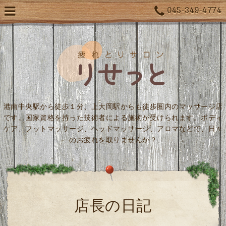
045-349-4774
港南中央駅から徒歩１分、上大岡駅からも徒歩圏内のマッサージ店
です。国家資格を持った技術者による施術が受けられます。ボディ
ケア、フットマッサージ、ヘッドマッサージ、アロマなどで、日々
のお疲れを取りませんか？
店長の日記