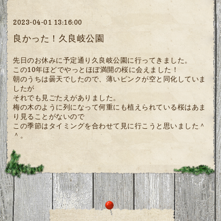
2023-04-01 13:16:00
良かった！久良岐公園
先日のお休みに予定通り久良岐公園に行ってきました。
この10年ほどでやっとほぼ満開の桜に会えました！
朝のうちは曇天でしたので、薄いピンクが空と同化していま
したが
それでも見ごたえがありました。
梅の木のように列になって何重にも植えられている桜はあま
り見ることがないので
この季節はタイミングを合わせて見に行こうと思いました＾
＾。