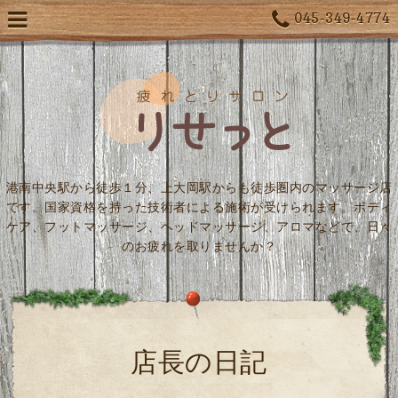
045-349-4774
港南中央駅から徒歩１分、上大岡駅からも徒歩圏内のマッサージ店
です。国家資格を持った技術者による施術が受けられます。ボディ
ケア、フットマッサージ、ヘッドマッサージ、アロマなどで、日々
のお疲れを取りませんか？
店長の日記