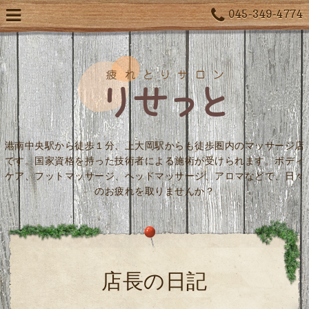
045-349-4774
港南中央駅から徒歩１分、上大岡駅からも徒歩圏内のマッサージ店
です。国家資格を持った技術者による施術が受けられます。ボディ
ケア、フットマッサージ、ヘッドマッサージ、アロマなどで、日々
のお疲れを取りませんか？
店長の日記