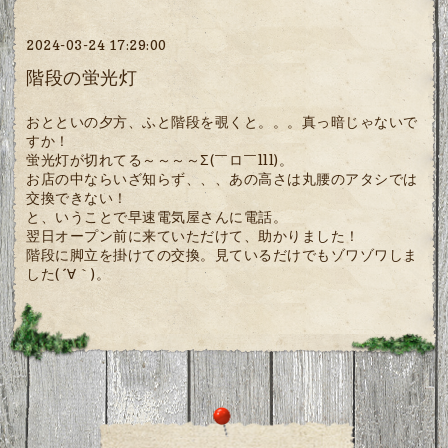
2024-03-24 17:29:00
階段の蛍光灯
おとといの夕方、ふと階段を覗くと。。。真っ暗じゃないで
すか！
蛍光灯が切れてる～～～～Σ(￣ロ￣lll)。
お店の中ならいざ知らず、、、あの高さは丸腰のアタシでは
交換できない！
と、いうことで早速電気屋さんに電話。
翌日オープン前に来ていただけて、助かりました！
階段に脚立を掛けての交換。見ているだけでもゾワゾワしま
した(´∀｀)。