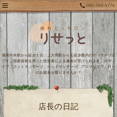
045-349-4774
港南中央駅から徒歩１分、上大岡駅からも徒歩圏内のマッサージ店
です。国家資格を持った技術者による施術が受けられます。ボディ
ケア、フットマッサージ、ヘッドマッサージ、アロマなどで、日々
のお疲れを取りませんか？
店長の日記